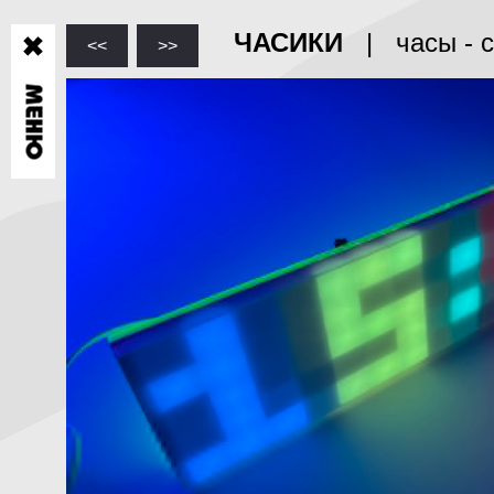
ЧАСИКИ
| часы - 
<<
>>